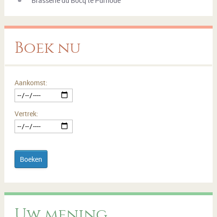
Brasserie du Bocq te Purnode
Boek nu
Aankomst:
Vertrek:
Boeken
Uw mening